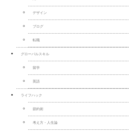
デザイン
ブログ
転職
グローバルスキル
留学
英語
ライフハック
節約術
考え方・人生論