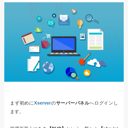
まず初めに
Xserver
の
サーバーパネル
へログインし
ます。