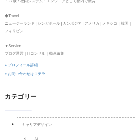
・27歳：社内システム・エンジニアとして都内で就労
◆Travel:
ニュージーランド | シンガポール | カンボジア | アメリカ | メキシコ｜韓国｜
フィリピン
▼Service:
ブログ運営｜ITコンサル｜動画編集
» プロフィール詳細
» お問い合わせはコチラ
カテゴリー
キャリアデザイン
AI