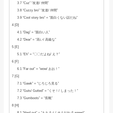
3.7
“Cuz” “友達/ 仲間”
3.8
“Cuzzy bro” “友達/ 仲間”
3.9
“Cool story bro” = “面白くない話だね”
4
[D]
4.1
“Dag” = “面白い人”
4.2
“Dear” = “高い/ 高級な”
5
[E]
5.1
“Eh” = “〇〇だよね/ え？”
6
[F]
6.1
“Far out” = “wow/ おお！”
7
[G]
7.1
“Gawk” = “じろじろ見る”
7.2
“Guts/ Gutted” = “くそ！/ しまった！”
7.3
“Gumboots” = “長靴”
8
[H]
8.1
“Hard out” = “もちろん/ そうだね (I agree)”