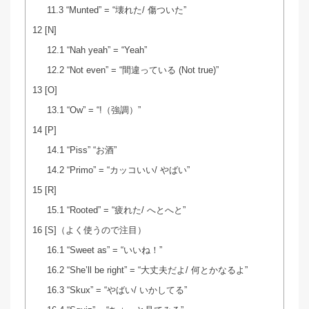
11.3
“Munted” = “壊れた/ 傷ついた”
12
[N]
12.1
“Nah yeah” = “Yeah”
12.2
“Not even” = “間違っている (Not true)”
13
[O]
13.1
“Ow” = “!（強調）”
14
[P]
14.1
“Piss” “お酒”
14.2
“Primo” = “カッコいい/ やばい”
15
[R]
15.1
“Rooted” = “疲れた/ へとへと”
16
[S]（よく使うので注目）
16.1
“Sweet as” = “いいね！”
16.2
“She’ll be right” = “大丈夫だよ/ 何とかなるよ”
16.3
“Skux” = “やばい/ いかしてる”