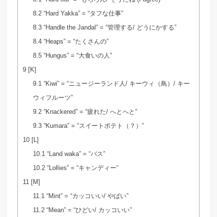
8.2
“Hard Yakka” = “タフな仕事”
8.3
“Handle the Jandal” = “管理する/ どうにかする”
8.4
“Heaps” = “たくさんの”
8.5
“Hungus” = “大食いの人”
9
[K]
9.1
“Kiwi” = “ニュージーランド人/ キーウィ（鳥）/ キー
ウィフルーツ”
9.2
“Knackered” = “疲れた/ へとへと”
9.3
“Kumara” = “スイートポテト（？）”
10
[L]
10.1
“Land waka” = “バス”
10.2
“Lollies” = “キャンディー”
11
[M]
11.1
“Mint” = “カッコいい/ やばい”
11.2
“Mean” = “ひどい/ カッコいい”