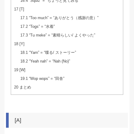
16.4
“Squiz” = “ちょっと見てみる”
17
[T]
17.1
“Too much” = “ありがとう（感謝の意）”
17.2
“Togs” = “水着”
17.3
“Tu meke” = “素晴らしい/ よくやった”
18
[Y]
18.1
“Yarn” = “喋る/ ストーリー”
18.2
“Yeah nah” = “Nah (No)”
19
[W]
19.1
“Wop wops” = “田舎”
20
まとめ
[A]