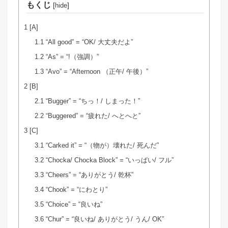
もくじ
[
]
hide
1
[A]
1.1
“All good” = “OK/ 大丈夫だよ”
1.2
“As” = “!（強調）”
1.3
“Avo” = “Afternoon （正午/ 午後）”
2
[B]
2.1
“Bugger” = “ちっ！/ しまった！”
2.2
“Buggered” = “疲れた/ へとへと”
3
[C]
3.1
“Carked it” = “（物が）壊れた/ 死んだ”
3.2
“Chocka/ Chocka Block” = “いっぱい/ フル”
3.3
“Cheers” = “ありがとう/ 乾杯”
3.4
“Chook” = “にわとり”
3.5
“Choice” = “良いね”
3.6
“Chur” = “良いね/ ありがとう/ うん/ OK”