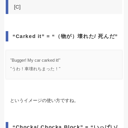
[C]
“Carked it” = “（物が）壊れた/ 死んだ”
"Bugger! My car carked it!"

"うわ！車壊れちまった！"
というイメージの使い方ですね。
“Chocka/ Chocka Block” = “いっぱい/