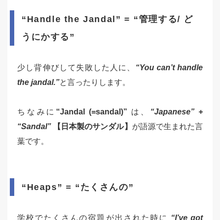
“Handle the Jandal” = “管理する/ ど
うにかする”
少し背伸びして失敗した人に、
“You can’t handle
the jandal.”
と言ったりします。
ちなみに
“Jandal (=sandal)”
は、
“Japanese” +
“Sandal”
【日本製のサンダル】
が語源で生まれた言
葉です。
“Heaps” = “たくさんの”
学校でたくさんの宿題が出された時に
“I’ve got