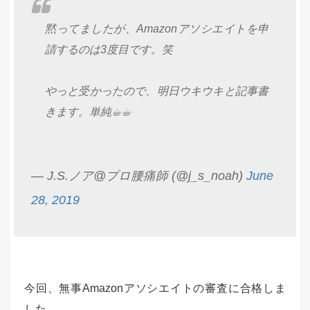
黙ってましたが、Amazonアソシエイトを申
請するのは3度目です。笑
やっと受かったので、明日ウキウキと記事書
きます。単純☕︎☕︎
— J.S.ノア@プロ腰痛師 (@j_s_noah)
June
28, 2019
今回、無事Amazonアソシエイトの審査に合格しま
した。